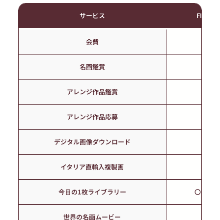
サービス
FREE
会費
0 円
名画鑑賞
〇
アレンジ作品鑑賞
〇
アレンジ作品応募
✖
デジタル画像ダウンロード
✖
イタリア直輸入複製画
〇
今日の1枚ライブラリー
〇 (簡略
世界の名画ムービー
〇