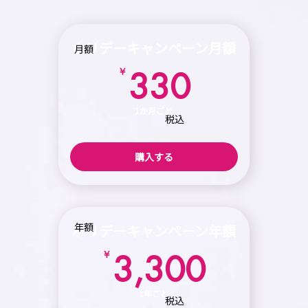
ホリデーキャンペーン月額
月額
330￥
￥
330
1か月ごと
税込
購入する
年額
ホリデーキャンペーン年額
3,30
￥
3,300
1年ごと
税込