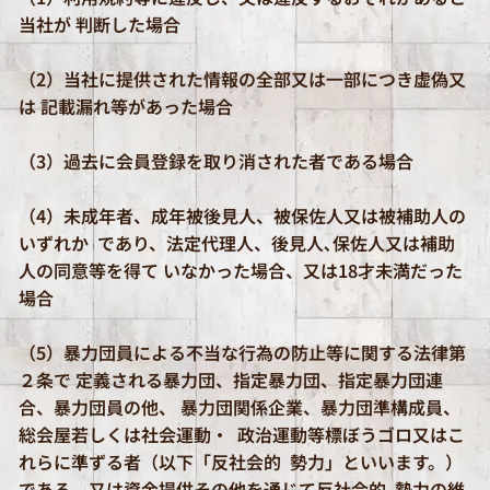
当社が 判断した場合
（2）当社に提供された情報の全部又は一部につき虚偽又
は 記載漏れ等があった場合
（3）過去に会員登録を取り消された者である場合
（4）未成年者、成年被後見人、被保佐人又は被補助人の
いずれか であり、法定代理人、後見人､保佐人又は補助
人の同意等を得て いなかった場合、又は18才未満だった
場合
（5）暴力団員による不当な行為の防止等に関する法律第
２条で 定義される暴力団、指定暴力団、指定暴力団連
合、暴力団員の他、 暴力団関係企業、暴力団準構成員、
総会屋若しくは社会運動・ 政治運動等標ぼうゴロ又はこ
れらに準ずる者（以下「反社会的 勢力」といいます。）
である、又は資金提供その他を通じて反社会的 勢力の維