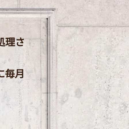
処理さ
に毎月