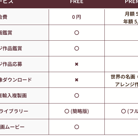
ービス
FREE
PRE
月額 
会費
0 円
年額 5
画鑑賞
〇
ジ作品鑑賞
〇
ジ作品応募
✖
世界の名画 ０
像ダウンロード
✖
アレンジ作
直輸入複製画
〇
ライブラリー
〇 (簡略版)
〇 (フ
画ムービー
〇