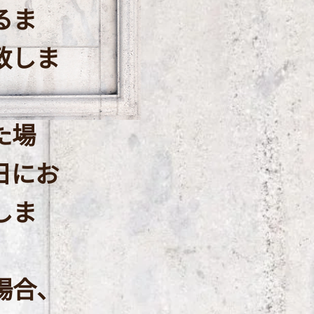
るま
致しま
た場
日にお
しま
場合、