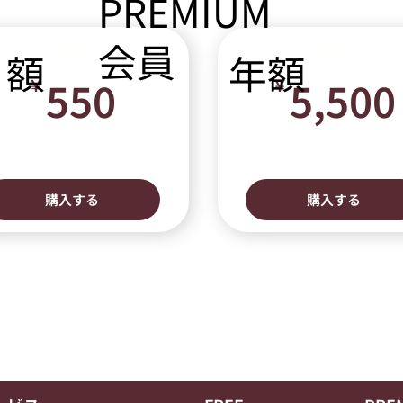
PREMIUM
会員
月額
年額
年額
月額
550￥
550
5,500
￥
￥
1か月ごと
1年ごと
購入する
購入する