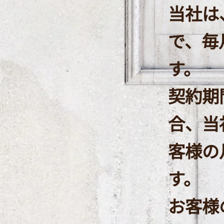
当社は
で、毎
す。
契約期
合、当
客様の
す。
​お客