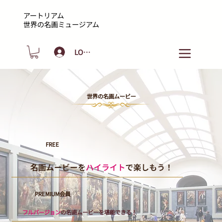
アートリアム
​世界の名画ミュージアム
LOGIN
世界の名画ムービー
FREE
名画ムービーを
ハイライト
で楽しもう！
PREMIUM会員
フルバージョン
の名画ムービーを堪能できる！