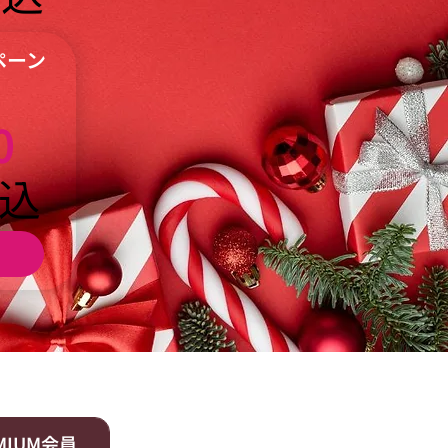
ペーン
3,300￥
0
込
MIUM会員