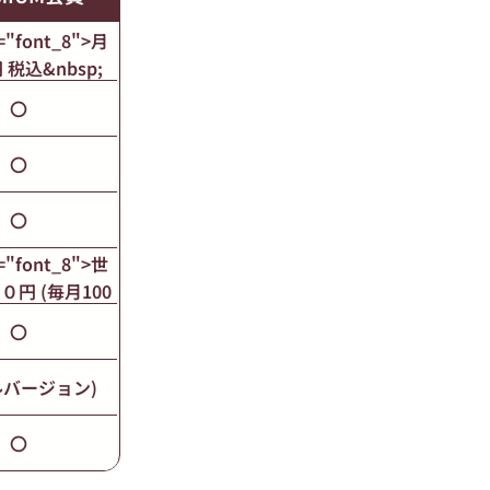
s="font_8">月
円 税込&nbsp;
/p> <p
〇
"font_8">年額
0円 税込</p>
〇
〇
s="font_8">世
０円 (毎月100
sp;</p> <p
〇
font_8">アレン
枚 330円</p>
ルバージョン)
〇