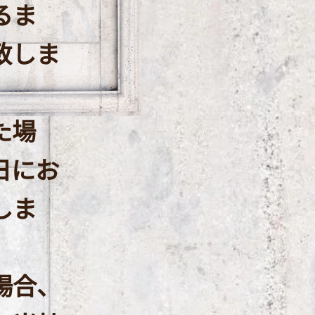
るま
致しま
た場
日にお
しま
場合、