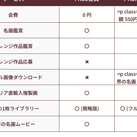
<p clas
会費
0 円
額 550
<
名画鑑賞
〇
class=
5,50
レンジ作品鑑賞
〇
レンジ作品応募
✖
<p clas
ル画像ダウンロード
✖
界の名画 
枚)&nb
リア直輸入複製画
〇
class="
ジ作品 1
の1枚ライブラリー
〇 (簡略版)
〇 (フ
界の名画ムービー
〇