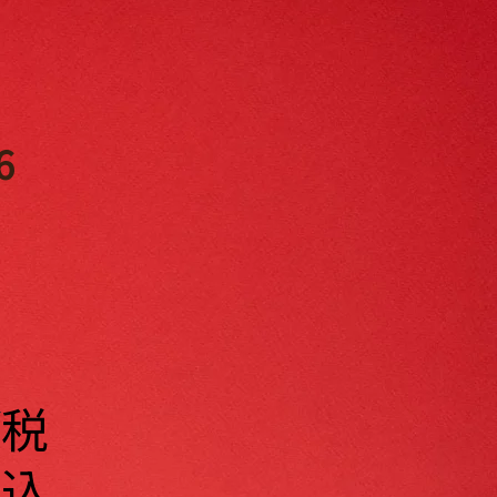
6
税
込