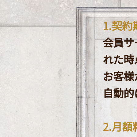
1.契約
会員サ
れた時
お客様
自動的
​2.月