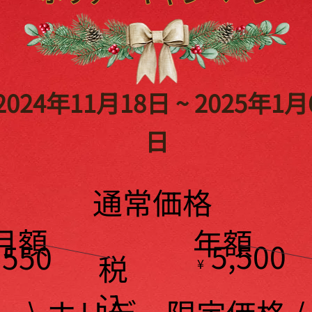
2024年11月18日 ~ 2025年1月
日
通常価格
月額
年額
5,500
550
税
¥
込
\ ホリデー限定価格 /