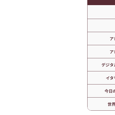
ア
ア
デジタ
イタ
今日
世