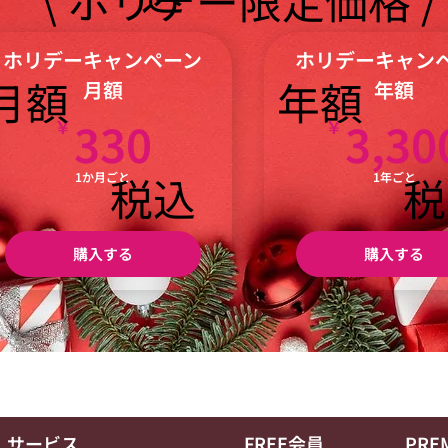
ホリデーキャンペーン
ホリデーキャン
年額
月額
月額
年額
330￥
330
3,30
￥
￥
税
税込
1か月ごと
1年ごと
購入する
購入する
サービス
FREE会員
PRE