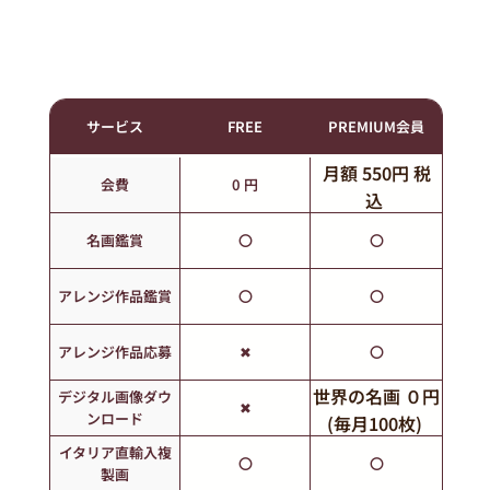
サービス
FREE
PREMIUM会員
月額 550円 税
会費
0 円
込
年額 5,500円 税
名画鑑賞
〇
〇
込
アレンジ作品鑑賞
〇
〇
アレンジ作品応募
✖
〇
世界の名画 ０円
デジタル画像ダウ
✖
ンロード
(毎月100枚)
アレンジ作品
イタリア直輸入複
〇
〇
製画
1枚 330円