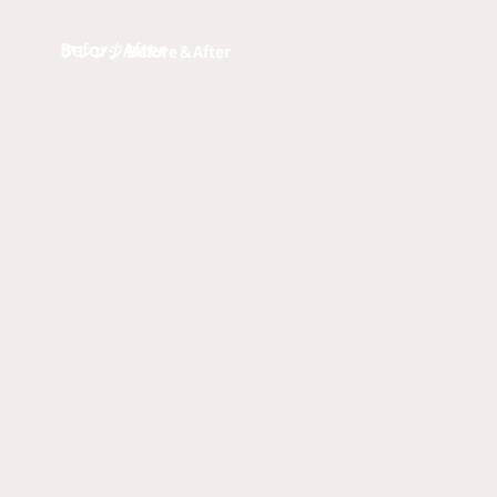
Befor / After
アレンジ Before＆After