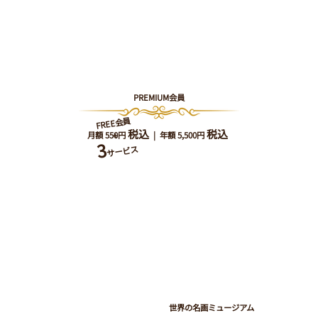
PREMIUM会員
FREE会員
税込
税込
​月額 550円
| ​年額 5,500円
+
3
サービス
世界の名画ミュージアム