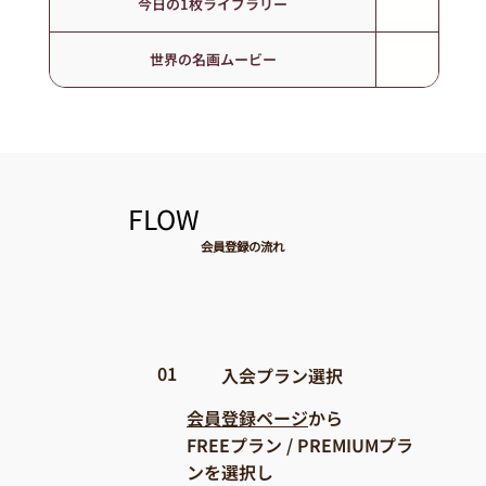
今日の1枚ライブラリー
〇 (簡
世界の名画ムービー
〇
​FLOW
会員登録の流れ
01
​入会プラン選択
会員登録ページ
から
FREEプラン / PREMIUMプラ
ンを選択し