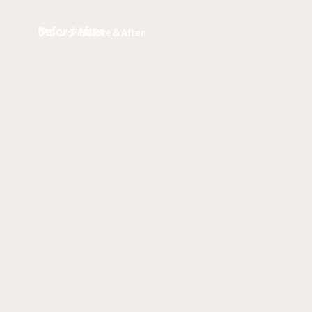
Befor / After
アレンジ Before＆After