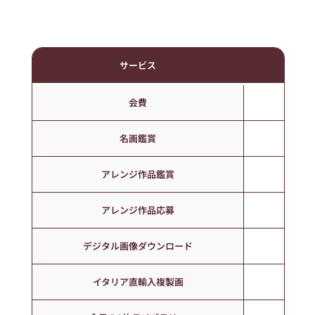
サービス
FREE
会費
0 
名画鑑賞
〇
アレンジ作品鑑賞
〇
アレンジ作品応募
✖
デジタル画像ダウンロード
✖
イタリア直輸入複製画
〇