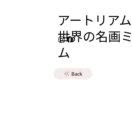
アートリアム
​世界の名画
ム
Back