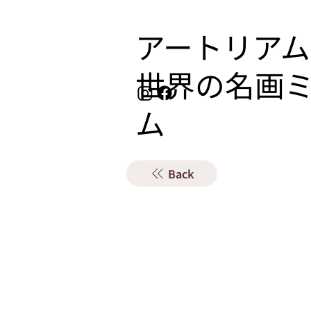
アートリアム
​世界の名画
ム
Back