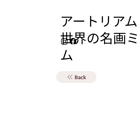
アートリアム
​世界の名画
ム
Back