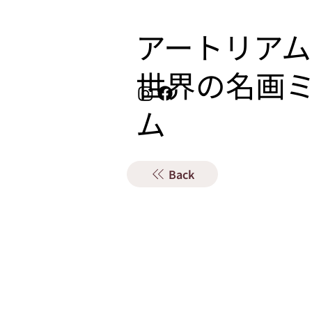
アートリアム
​世界の名画
ム
Back