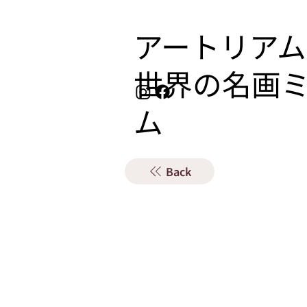
アートリアム
​世界の名画
ム
Back