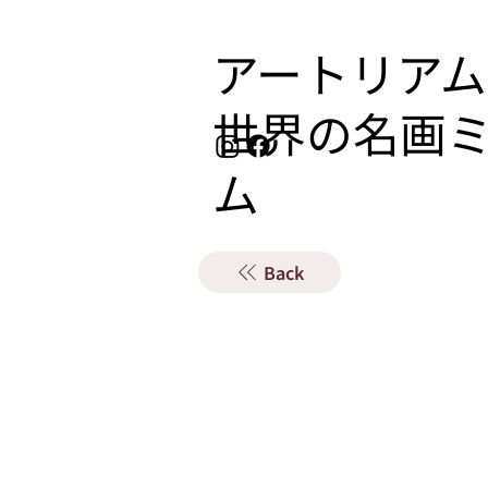
アートリアム
​世界の名画
ム
Back