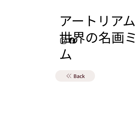
アートリアム
​世界の名画
ム
Back