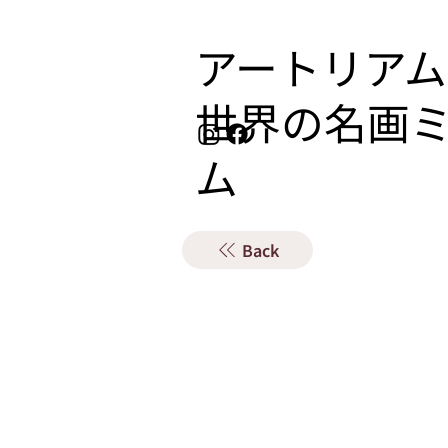
アートリアム
​世界の名画
ム
Back