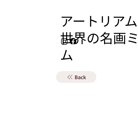
アートリアム
​世界の名画
ム
Back