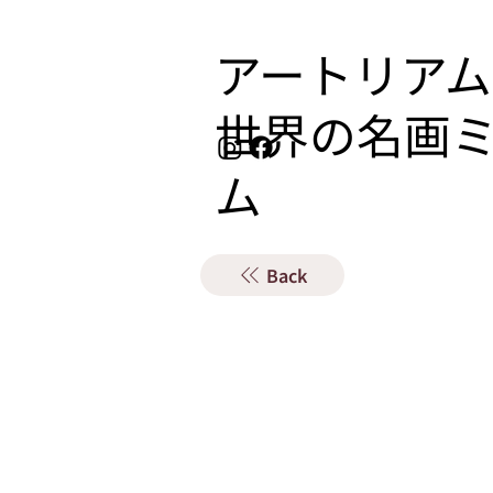
アートリアム
​世界の名画
ム
Back