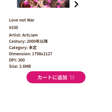
Love not War
¥330
Artist: ArtLiam
Century: 2000年以降
Category: 未定
Dimension: 1798x2127
DPI: 300
Size: 2.6MB
カートに追加