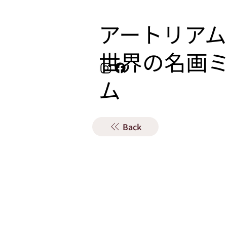
アートリアム
​世界の名画
ム
Back