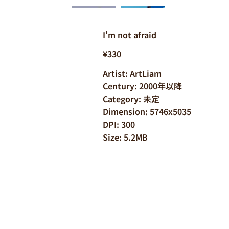
I'm not afraid
¥330
Artist: ArtLiam
Century: 2000年以降
Category: 未定
Dimension: 5746x5035
DPI: 300
Size: 5.2MB