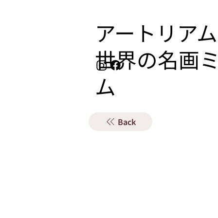
アートリアム
​世界の名画
ム
Back