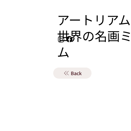
アートリアム
​世界の名画
ム
Back