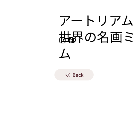
アートリアム
​世界の名画
ム
Back