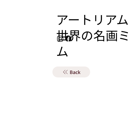
アートリアム
​世界の名画
ム
Back