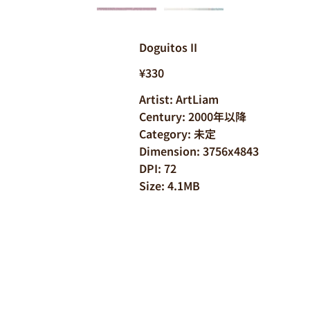
Doguitos II
¥330
Artist: ArtLiam
Century: 2000年以降
Category: 未定
Dimension: 3756x4843
DPI: 72
Size: 4.1MB