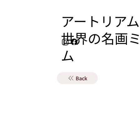
アートリアム
​世界の名画
ム
Back