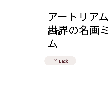
アートリアム
​世界の名画
ム
Back