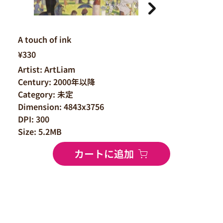
A touch of ink
¥330
Artist: ArtLiam
Century: 2000年以降
Category: 未定
Dimension: 4843x3756
DPI: 300
Size: 5.2MB
カートに追加