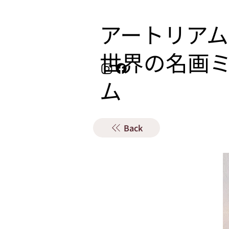
アートリアム
​世界の名画
ム
Back