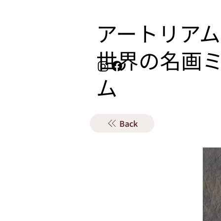
アートリアム
​世界の名画
ム
Back