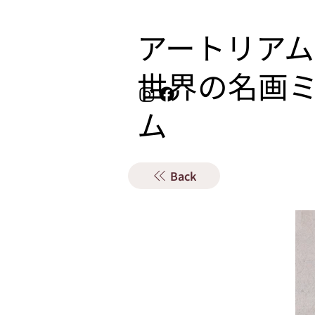
アートリアム
​世界の名画
ム
Back