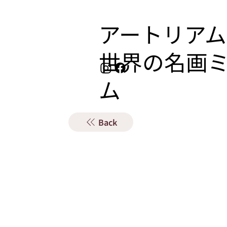
アートリアム
​世界の名画
ム
Back