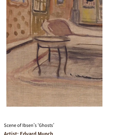
Scene of Ibsen’s ‘Ghosts’
Artist: Edvard Munch