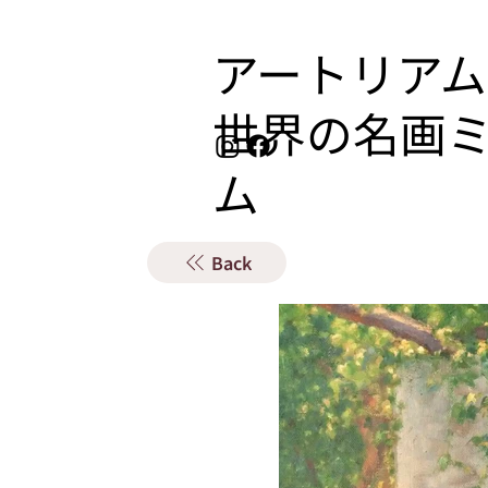
アートリアム
​世界の名画
ム
Back