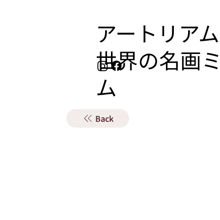
アートリアム
​世界の名画
ム
Back