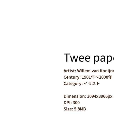
Twee pap
Artist: Willem van Konij
Century: 1901年～2000年
Category: イラスト
Dimension: 3094x3966px
DPI: 300
Size: 5.8MB