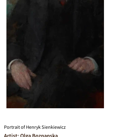
Portrait of Henryk Sienkiewicz
Artist: Olga Boznanska