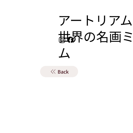
アートリアム
​世界の名画
ム
Back