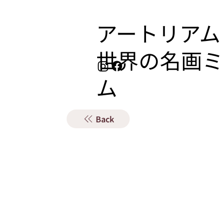
アートリアム
​世界の名画
ム
Back