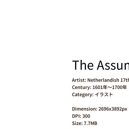
The Assum
Artist: Netherlandish 17
Century: 1601年～1700年
Category: イラスト
Dimension: 2696x3892px
DPI: 300
Size: 7.7MB