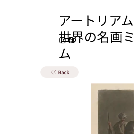
アートリアム
​世界の名画
ム
Back