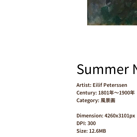
Summer N
Artist: Eilif Peterssen
Century: 1801年～1900年
Category: 風景画
Dimension: 4260x3101px
DPI: 300
Size: 12.6MB