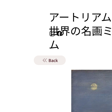
アートリアム
​世界の名画
ム
Back