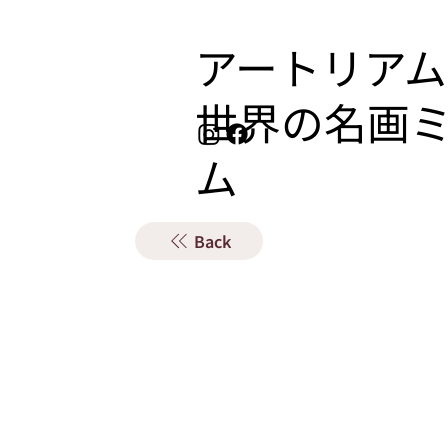
アートリアム
​世界の名画
ム
Back