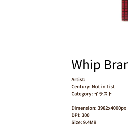
Whip Bran
Artist:
Century: Not in List
Category: イラスト
Dimension: 3982x4000px
DPI: 300
Size: 9.4MB