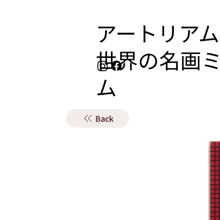
アートリアム
​世界の名画
ム
Back