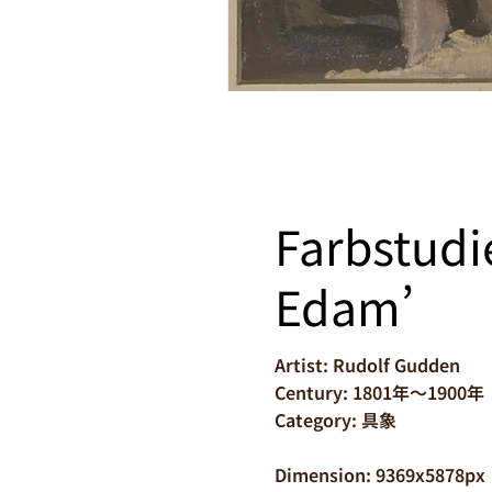
Farbstudi
Edam’
Artist: Rudolf Gudden
Century: 1801年～1900年
Category: 具象
Dimension: 9369x5878px