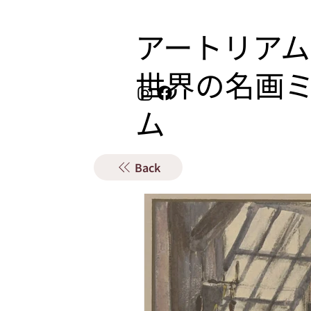
アートリアム
​世界の名画
ム
Back