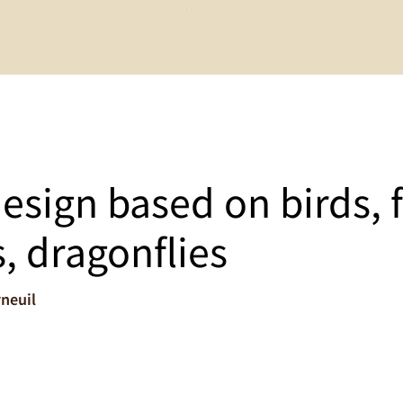
esign based on birds, f
s, dragonflies
rneuil