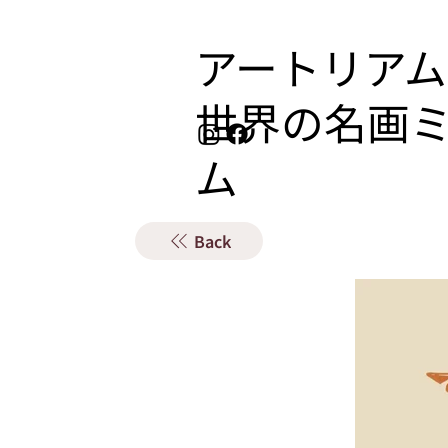
アートリアム
​世界の名画
ム
Back