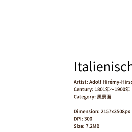
Italienis
Artist: Adolf Hirémy-Hirs
Century: 1801年～1900年
Category: 風景画
Dimension: 2157x3508px
DPI: 300
Size: 7.2MB