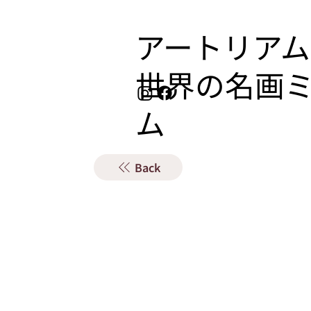
アートリアム
​世界の名画
ム
Back