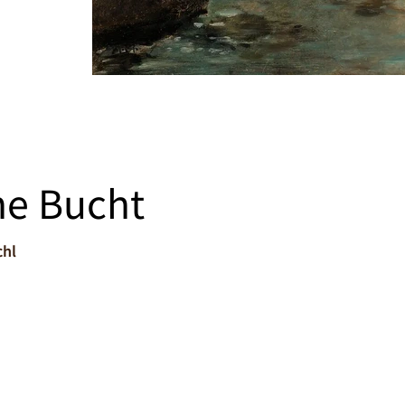
che Bucht
chl