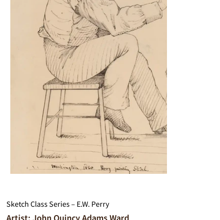
Sketch Class Series – E.W. Perry
Artist: John Quincy Adams Ward