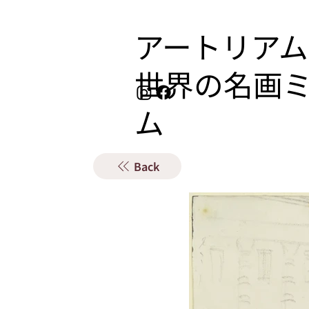
アートリアム
​世界の名画
ム
Back