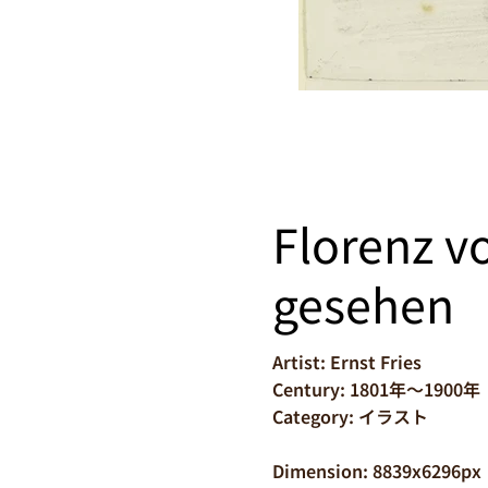
Florenz v
gesehen
Artist: Ernst Fries
Century: 1801年～1900年
Category: イラスト
Dimension: 8839x6296px