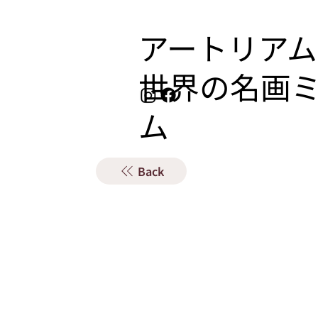
アートリアム
​世界の名画
ム
Back