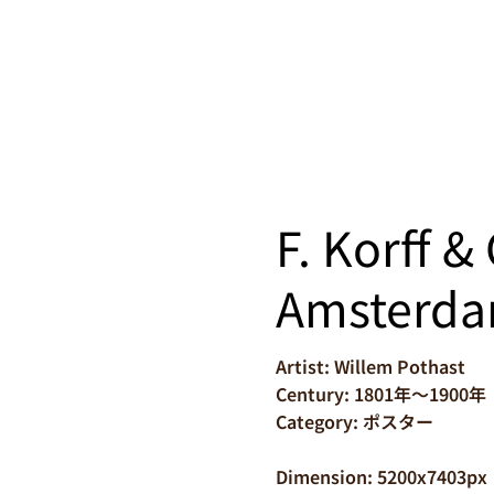
F. Korff 
Amsterd
Artist: Willem Pothast
Century: 1801年～1900年
Category: ポスター
Dimension: 5200x7403px