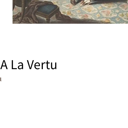
 A La Vertu
l