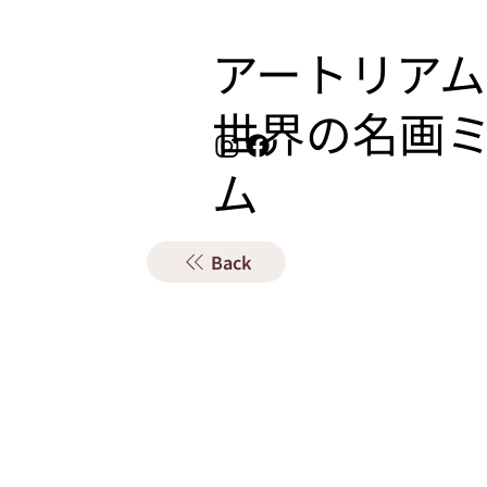
アートリアム
​世界の名画
ム
Back