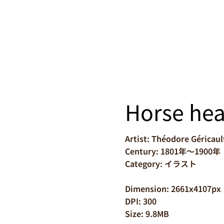
Horse he
Artist: Théodore Géricaul
Century: 1801年～1900年
Category: イラスト
Dimension: 2661x4107px
DPI: 300
Size: 9.8MB