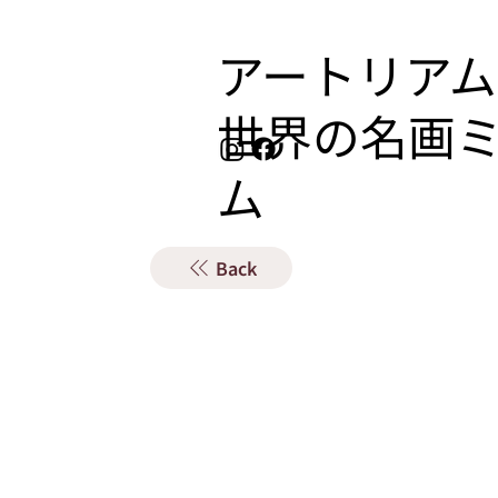
アートリアム
​世界の名画
ム
Back