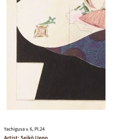
Yachigusa v. 6, Pl.24
Artist: Seikō Ueno