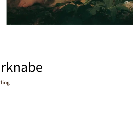
erknabe
rling