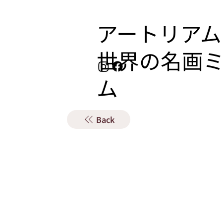
アートリアム
​世界の名画
ム
Back